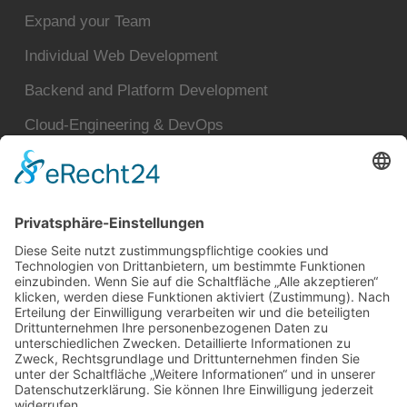
Expand your Team
Individual Web Development
Backend and Platform Development
Cloud-Engineering & DevOps
Solution Architecture
Software & Cloud Architecture
Auditing
Data Science & AI
Dataplatform
Projekte
Kontakt
DeepTest